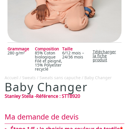
Grammage
Composition
Taille
Télécharger
280 g/m²
85% Coton
6/12 mois –
la fiche
biologique
24/36 mois
produit
Filé et peigné,
15% Polyester
recyclé
Accueil
/
Sweats
/
Sweats sans capuche
/ Baby Changer
Baby Changer
Stanley Stella
-
Référence :
STTB920
Ma demande de devis