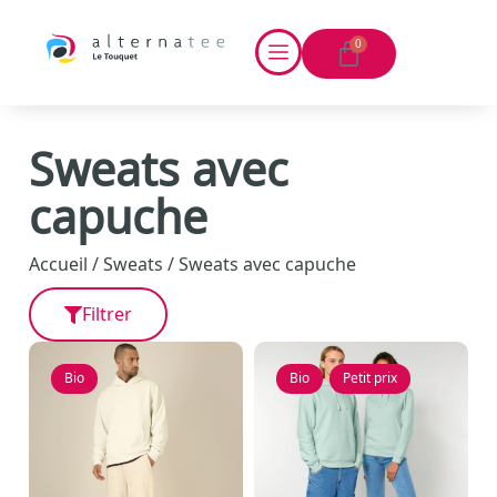
0
Sweats avec
capuche
Accueil
/
Sweats
/ Sweats avec capuche
Filtrer
Bio
Bio
,
Petit prix