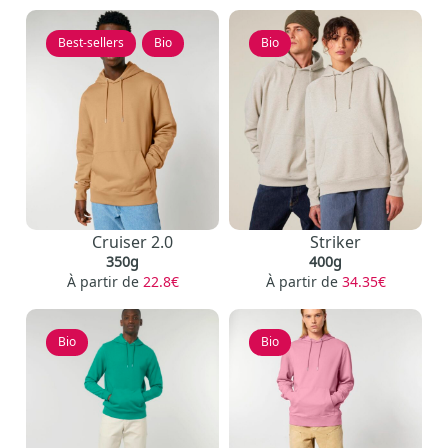
Best-sellers
,
Bio
Bio
Cruiser 2.0
Striker
350g
400g
À partir de
22.8€
À partir de
34.35€
Bio
Bio