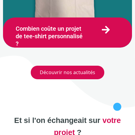
Combien coûte un projet
de tee-shirt personnalisé
?
14 novembre 2023
Découvrir nos actualités
Et si l'on échangeait sur
votre
projet
?