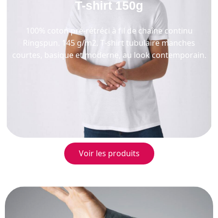
T-shirt 150g
100% coton pré-rétréci à fil de chaîne continu
Ringspun. 145 g/m2 . T-shirt tubulaire manches
courtes, basique et moderne, au look contemporain.
Voir les produits