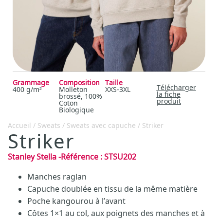
Grammage
Composition
Taille
Télécharger
400 g/m²
Molleton
XXS-3XL
la fiche
brossé, 100%
produit
Coton
Biologique
Accueil
/
Sweats
/
Sweats avec capuche
/ Striker
Striker
Stanley Stella
-
Référence :
STSU202
Manches raglan
Capuche doublée en tissu de la même matière
Poche kangourou à l’avant
Côtes 1×1 au col, aux poignets des manches et à