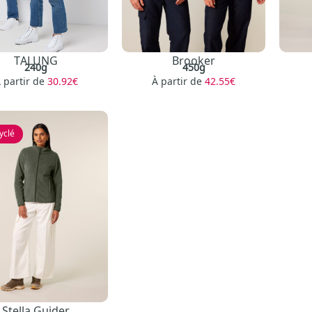
TALUNG
Brooker
240g
450g
 partir de
30.92€
À partir de
42.55€
yclé
Stella Guider