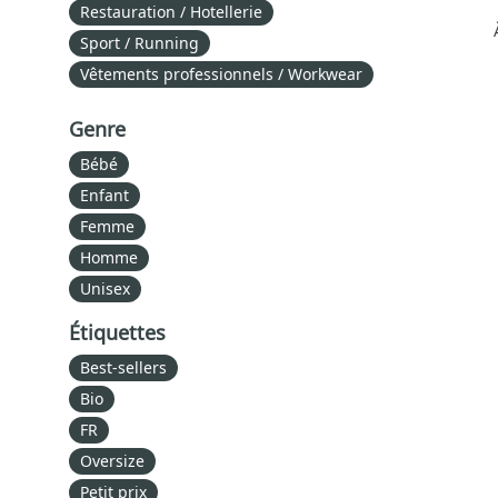
Restauration / Hotellerie
Sport / Running
Vêtements professionnels / Workwear
Genre
Bébé
Enfant
Femme
Homme
Unisex
Étiquettes
Best-sellers
Bio
FR
Oversize
Petit prix