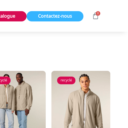
0
talogue
Contactez-nous
cyclé
recyclé