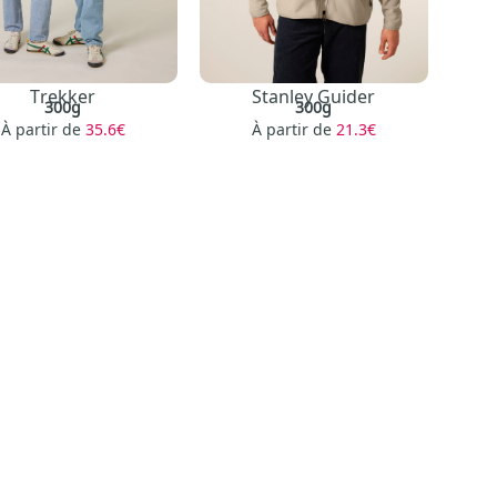
Trekker
Stanley Guider
300g
300g
À partir de
35.6€
À partir de
21.3€