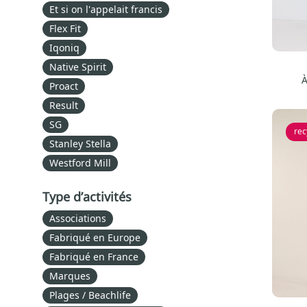
Et si on l'appelait francis
Flex Fit
Iqoniq
Native Spirit
À
Proact
Result
SG
rec
Stanley Stella
Westford Mill
Type d’activités
Associations
Fabriqué en Europe
Fabriqué en France
Marques
Plages / Beachlife