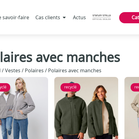
 savoir-faire
Cas clients
Actus
Ca
laires avec manches
l
/
Vestes
/
Polaires
/ Polaires avec manches
yclé
recyclé
re