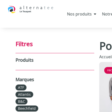
Nos produits
Notre
Po
Filtres
Accuei
Produits
rec
Marques
ATF
Atlantis
B&C
Beechfield