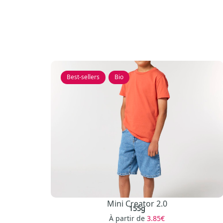
Best-sellers
,
Bio
Mini Creator 2.0
155g
À partir de
3.85€