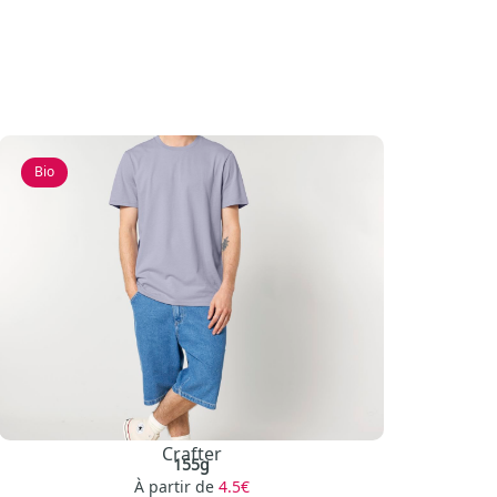
Bio
Crafter
155g
À partir de
4.5€