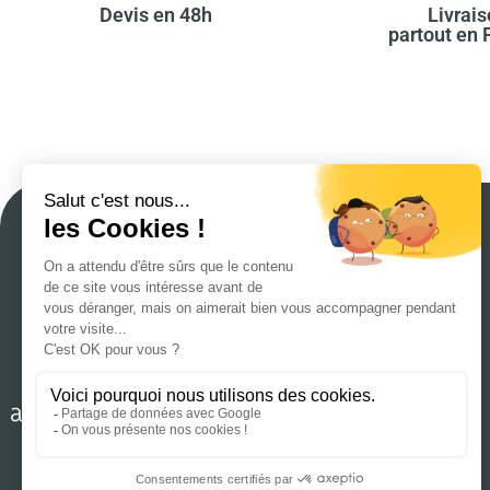
Devis en 48h​
Livrai
partout en F
Accueil
Notre savoir-faire
Cas client
Stanley / Stella
Actus