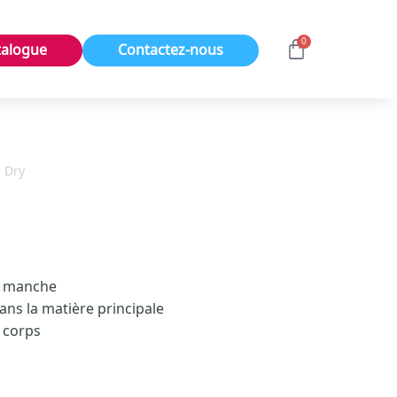
0
talogue
Contactez-nous
s Dry
de manche
ans la matière principale
 corps