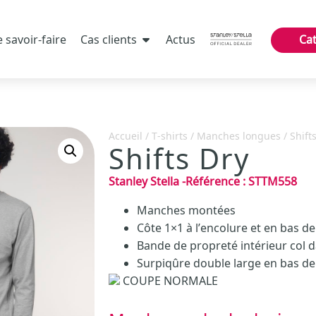
 savoir-faire
Cas clients
Actus
Ca
Accueil
/
T-shirts
/
Manches longues
/ Shift
Shifts Dry
Stanley Stella
-
Référence :
STTM558
Manches montées
Côte 1×1 à l’encolure et en bas 
Bande de propreté intérieur col d
Surpiqûre double large en bas de
COUPE NORMALE