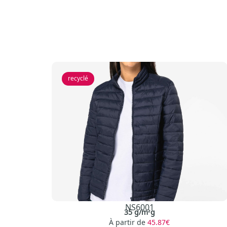
recyclé
NS6001
35 g/m²g
À partir de
45.87€