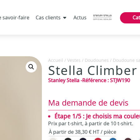
 savoir-faire
Cas clients
Actus
Ca
Accueil
/
Vestes
/
Doudounes
/
Doudoune s
Stella Climber
Stanley Stella
-
Référence :
STJW190
Ma demande de devis
Étape 1/5 : Je choisis ma coule
Prix par t-shirt, à partir de 10 t-shirt.
À partir de 38,30 € HT / pièce