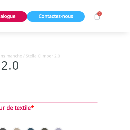
0
talogue
Contactez-nous
ans manche
/ Stella Climber 2.0
 2.0
ur de textile
*