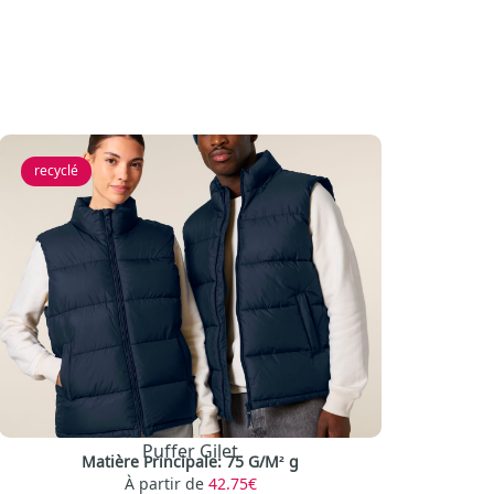
recyclé
Puffer Gilet
Matière Principale: 75 G/M² g
À partir de
42.75€