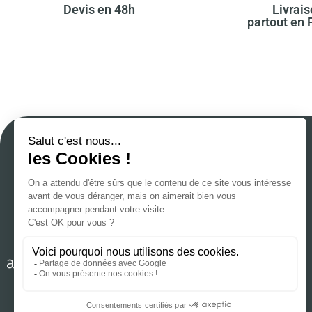
Devis en 48h​
Livrai
partout en F
Accueil
Notre savoir-faire
Cas client
Stanley / Stella
Actus