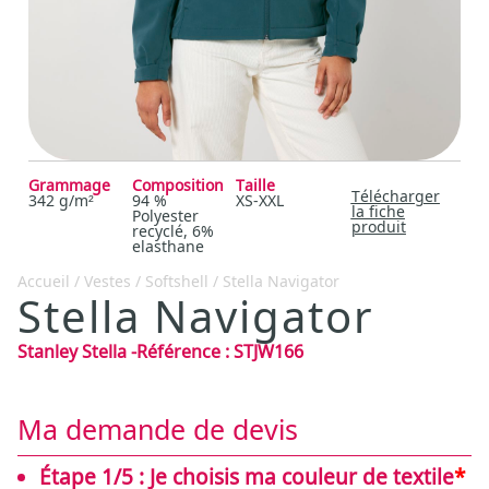
Grammage
Composition
Taille
Télécharger
342 g/m²
94 %
XS-XXL
la fiche
Polyester
produit
recyclé, 6%
elasthane
Accueil
/
Vestes
/
Softshell
/ Stella Navigator
Stella Navigator
Stanley Stella
-
Référence :
STJW166
Ma demande de devis
Étape 1/5 : Je choisis ma couleur de textile
*