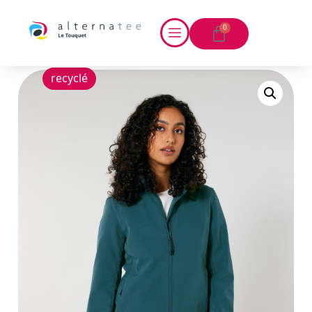
0
recyclé