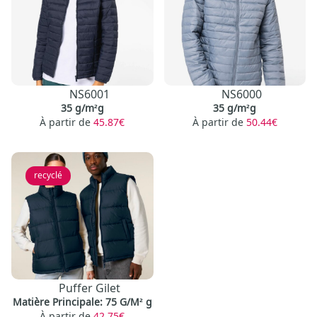
NS6001
NS6000
35 g/m²g
35 g/m²g
À partir de
45.87€
À partir de
50.44€
recyclé
Puffer Gilet
Matière Principale: 75 G/M² g
À partir de
42.75€