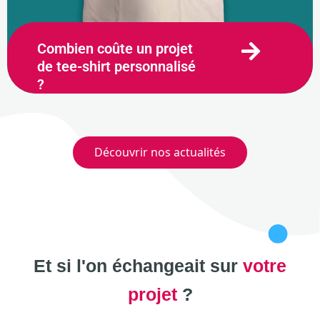
Combien coûte un projet
de tee-shirt personnalisé
?
14 novembre 2023
Découvrir nos actualités
Et si l'on échangeait sur
votre
projet
?